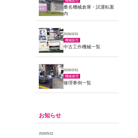
機械販売
桑名機械倉庫・試運転案
内
2026/3/31
機械販売
中古工作機械一覧
2026/3/31
機械修理
修理事例一覧
お知らせ
2026/5/11